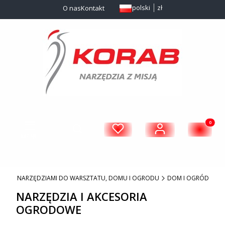
polski
zł
O nas
Kontakt
Menu
Produkty 
Otwórz wyszukiwarkę
Zaloguj się
Szukaj
Ulubione
Koszyk
KLEP Z NARZĘDZIAMI DO WARSZTATU, DOMU I OGRODU
DOM I OGRÓD
NARZĘDZIA I AKCESORIA
OGRODOWE