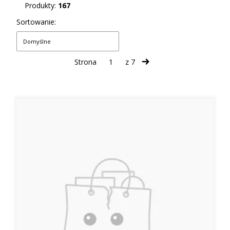
Produkty:
167
Lista produktów
Sortowanie:
Domyślne
Strona
z 7
Następne produkty