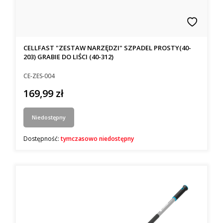
CELLFAST "ZESTAW NARZĘDZI" SZPADEL PROSTY(40-
203) GRABIE DO LIŚCI (40-312)
Kod producenta
CE-ZES-004
169,99 zł
Cena
Niedostępny
Dostępność:
tymczasowo niedostępny