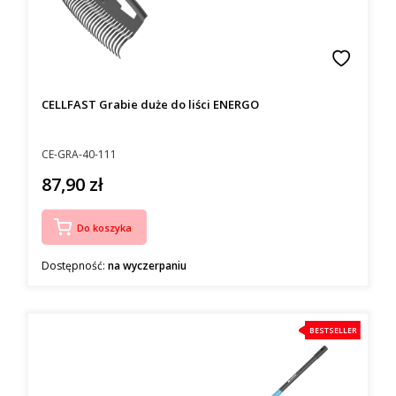
CELLFAST Grabie duże do liści ENERGO
Kod producenta
CE-GRA-40-111
87,90 zł
Cena
Do koszyka
Dostępność:
na wyczerpaniu
BESTSELLER