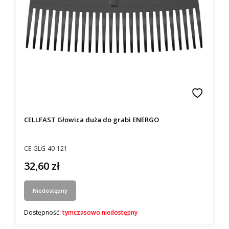
CELLFAST Głowica duża do grabi ENERGO
Kod producenta
CE-GLG-40-121
32,60 zł
Cena
Niedostępny
Dostępność:
tymczasowo niedostępny