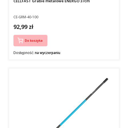
CELLFAST Grabie metalowe ENERGO 37cm
Kod producenta
CE-GRM-40-100
92,99 zł
Cena
Do koszyka
Dostępność:
na wyczerpaniu