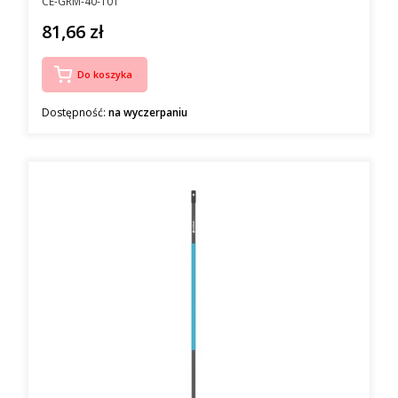
Kod producenta
CE-GRM-40-101
81,66 zł
Cena
Do koszyka
Dostępność:
na wyczerpaniu