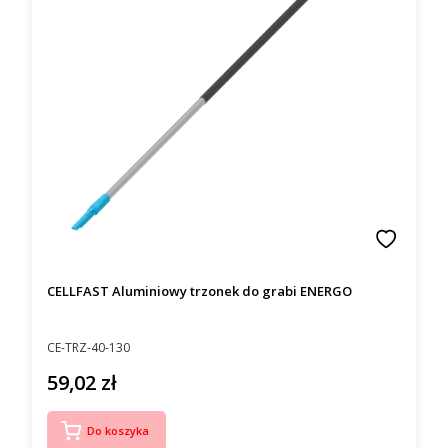
CELLFAST Aluminiowy trzonek do grabi ENERGO
Kod producenta
CE-TRZ-40-130
59,02 zł
Cena
Do koszyka