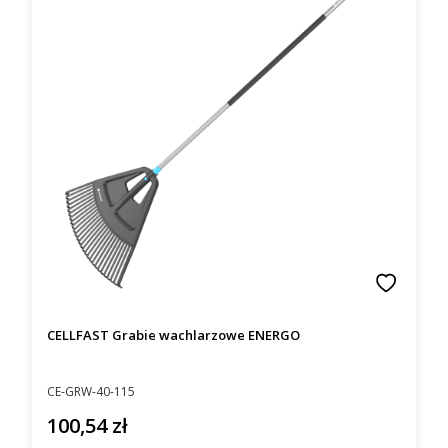
CELLFAST Grabie wachlarzowe ENERGO
Kod producenta
CE-GRW-40-115
100,54 zł
Cena