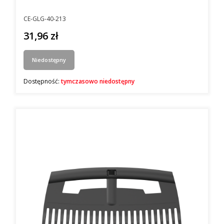
Kod producenta
CE-GLG-40-213
31,96 zł
Cena
Niedostępny
Dostępność:
tymczasowo niedostępny