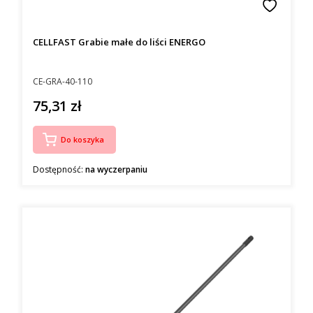
CELLFAST Grabie małe do liści ENERGO
Kod producenta
CE-GRA-40-110
75,31 zł
Cena
Do koszyka
Dostępność:
na wyczerpaniu