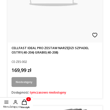
CELLFAST IDEAL PRO ZESTAW NARZĘDZI SZPADEL
OSTRY(40-204) GRABIE(40-208)
Kod producenta
CE-ZES-002
169,99 zł
Cena
Niedostępny
Dostępność:
tymczasowo niedostępny
Produkty w koszyku: 0. Zobacz szczegóły
Menu
Zaloguj się
Koszyk