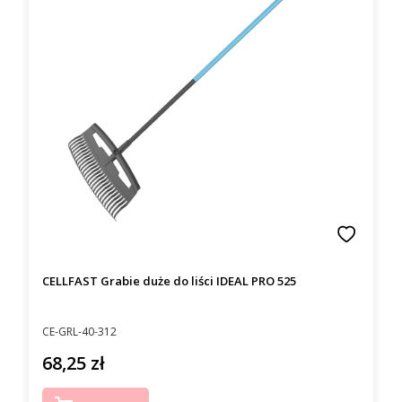
CELLFAST Grabie duże do liści IDEAL PRO 525
Kod producenta
CE-GRL-40-312
68,25 zł
Cena