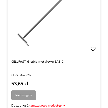
CELLFAST Grabie metalowe BASIC
Kod producenta
CE-GRM-40-280
53,65 zł
Cena
Niedostępny
Dostępność:
tymczasowo niedostępny