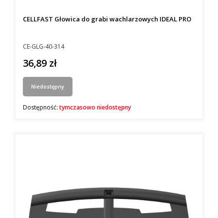
CELLFAST Głowica do grabi wachlarzowych IDEAL PRO
Kod producenta
CE-GLG-40-314
36,89 zł
Cena
Niedostępny
Dostępność:
tymczasowo niedostępny