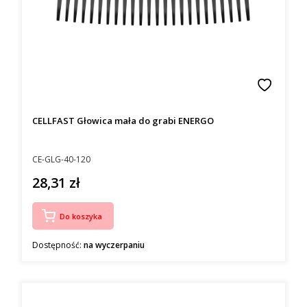
CELLFAST Głowica mała do grabi ENERGO
Kod producenta
CE-GLG-40-120
28,31 zł
Cena
Do koszyka
Dostępność:
na wyczerpaniu