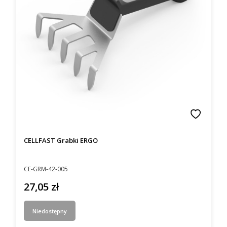
CELLFAST Grabki ERGO
Kod producenta
CE-GRM-42-005
27,05 zł
Cena
Niedostępny