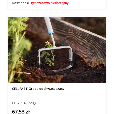
Dostępność:
tymczasowo niedostępny
CELLFAST Graca odchwaszczacz
Kod producenta
CE-GRA-42-220_G
67,53 zł
Cena